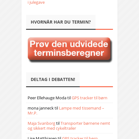
i julegave
HVORNÅR HAR DU TERMIN?
DELTAG I DEBATTEN!
Peer Ellehauge Moda
til
GPS tracker til børn
mona janneck
til
Lampe med tissemand –
Mr.P.
Maja Svanborg
til
Transporter børnene nemt
og sikkert med cykeltrailer
Lise Matthiasen
til
GPS tracker til børn