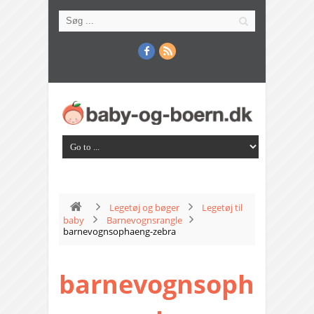
Legetøj og bøger
Legetøj til
baby
Barnevognsrangle
barnevognsophaeng-zebra
barnevognsoph