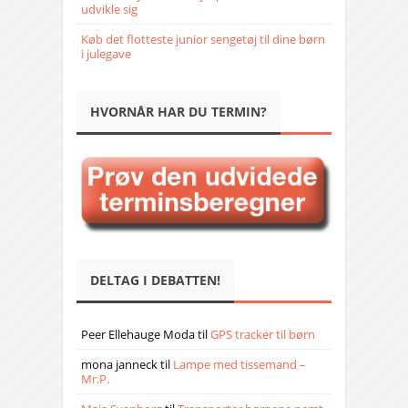
udvikle sig
Køb det flotteste junior sengetøj til dine børn
i julegave
HVORNÅR HAR DU TERMIN?
DELTAG I DEBATTEN!
Peer Ellehauge Moda
til
GPS tracker til børn
mona janneck
til
Lampe med tissemand –
Mr.P.