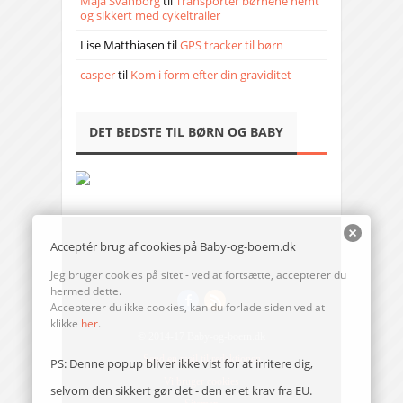
Maja Svanborg
til
Transporter børnene nemt
og sikkert med cykeltrailer
Lise Matthiasen
til
GPS tracker til børn
casper
til
Kom i form efter din graviditet
DET BEDSTE TIL BØRN OG BABY
Acceptér brug af cookies på Baby-og-boern.dk
Jeg bruger cookies på sitet - ved at fortsætte, accepterer du
hermed dette.
Accepterer du ikke cookies, kan du forlade siden ved at
klikke
her
.
© 2014-17 Baby-og-boern.dk
Send en mail til redaktionen
PS: Denne popup bliver ikke vist for at irritere dig,
Vi bruger cookies
selvom den sikkert gør det - den er et krav fra EU.