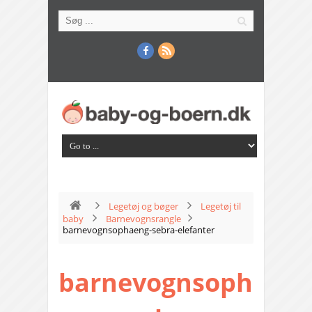
Legetøj og bøger
Legetøj til
baby
Barnevognsrangle
barnevognsophaeng-sebra-elefanter
barnevognsoph