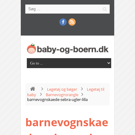
Legetøj og bøger
Legetøj til
baby
Barnevognsrangle
barnevognskaede-sebra-ugler-lilla
barnevognskae