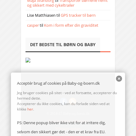
Maja Svanborg
til
Transporter børnene nemt
og sikkert med cykeltrailer
Lise Matthiasen
til
GPS tracker til børn
casper
til
Kom i form efter din graviditet
DET BEDSTE TIL BØRN OG BABY
Acceptér brug af cookies på Baby-og-boern.dk
Jeg bruger cookies på sitet - ved at fortsætte, accepterer du
hermed dette.
Accepterer du ikke cookies, kan du forlade siden ved at
klikke
her
.
© 2014-17 Baby-og-boern.dk
Send en mail til redaktionen
PS: Denne popup bliver ikke vist for at irritere dig,
Vi bruger cookies
selvom den sikkert gør det - den er et krav fra EU.