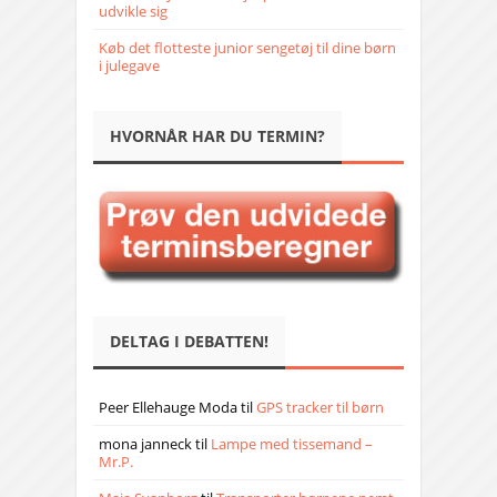
udvikle sig
Køb det flotteste junior sengetøj til dine børn
i julegave
HVORNÅR HAR DU TERMIN?
DELTAG I DEBATTEN!
Peer Ellehauge Moda
til
GPS tracker til børn
mona janneck
til
Lampe med tissemand –
Mr.P.