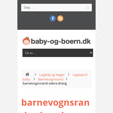
Legetøj og bøger
Legetøj til
baby
Barnevognsrand
barnevognsrand-sebra-dreng
barnevognsran