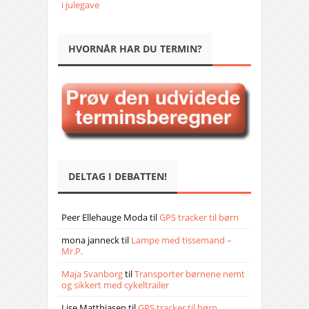
i julegave
HVORNÅR HAR DU TERMIN?
DELTAG I DEBATTEN!
Peer Ellehauge Moda
til
GPS tracker til børn
mona janneck
til
Lampe med tissemand –
Mr.P.
Maja Svanborg
til
Transporter børnene nemt
og sikkert med cykeltrailer
Lise Matthiasen
til
GPS tracker til børn