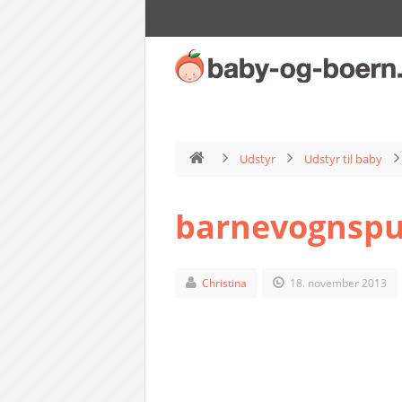
Udstyr
Udstyr til baby
barnevognspu
Christina
18. november 2013