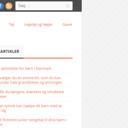
Tøj
Legetøj og bøger
Gaver
 ARTIKLER
 aktiviteter for børn i Danmark
vælger du en amme-bh, som du kan
under hele graviditeten og amningen
får du længere, stærkere og smukkere
pper
n rytmik kan hjælpe dit barn med at
 sig
 flotteste junior sengetøj til dine børn i
ve