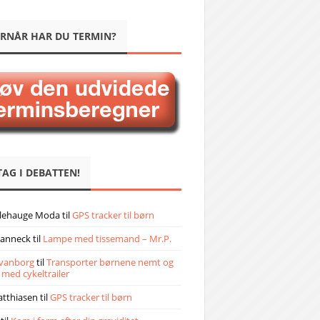
RNÅR HAR DU TERMIN?
TAG I DEBATTEN!
llehauge Moda
til
GPS tracker til børn
janneck
til
Lampe med tissemand – Mr.P.
vanborg
til
Transporter børnene nemt og
 med cykeltrailer
atthiasen
til
GPS tracker til børn