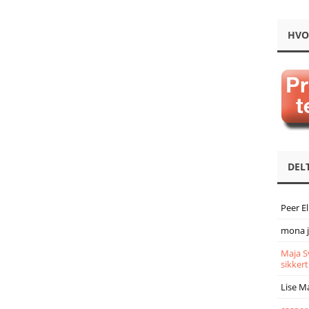
HVO
DEL
Peer E
mona 
Maja S
sikkert
Lise M