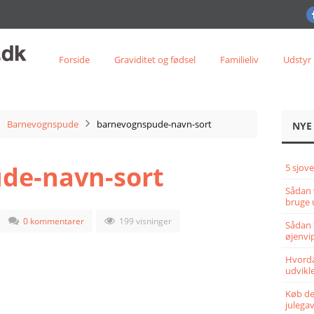
Forside
Graviditet og fødsel
Familieliv
Udstyr
Barnevognspude
barnevognspude-navn-sort
NYE
de-navn-sort
5 sjove
Sådan 
bruge 
0 kommentarer
199 visninger
Sådan 
øjenvi
Hvorda
udvikle
Køb det
julega