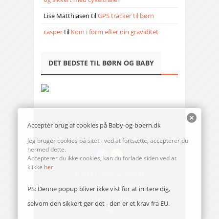
Lise Matthiasen
til
GPS tracker til børn
casper
til
Kom i form efter din graviditet
DET BEDSTE TIL BØRN OG BABY
Acceptér brug af cookies på Baby-og-boern.dk
Jeg bruger cookies på sitet - ved at fortsætte, accepterer du
hermed dette.
Accepterer du ikke cookies, kan du forlade siden ved at
klikke
her
.
© 2014-17 Baby-og-boern.dk
Send en mail til redaktionen
PS: Denne popup bliver ikke vist for at irritere dig,
Vi bruger cookies
selvom den sikkert gør det - den er et krav fra EU.
Sitemap