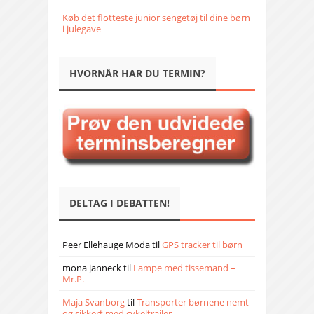
Køb det flotteste junior sengetøj til dine børn
i julegave
HVORNÅR HAR DU TERMIN?
DELTAG I DEBATTEN!
Peer Ellehauge Moda
til
GPS tracker til børn
mona janneck
til
Lampe med tissemand –
Mr.P.
Maja Svanborg
til
Transporter børnene nemt
og sikkert med cykeltrailer