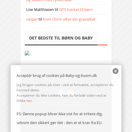
Lise Matthiasen
til
GPS tracker til børn
casper
til
Kom i form efter din graviditet
DET BEDSTE TIL BØRN OG BABY
Acceptér brug af cookies på Baby-og-boern.dk
Jeg bruger cookies på sitet - ved at fortsætte, accepterer du
hermed dette.
Accepterer du ikke cookies, kan du forlade siden ved at
klikke
her
.
© 2014-17 Baby-og-boern.dk
Send en mail til redaktionen
PS: Denne popup bliver ikke vist for at irritere dig,
Vi bruger cookies
selvom den sikkert gør det - den er et krav fra EU.
Sitemap