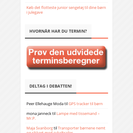
Køb det flotteste junior sengetøj til dine børn
i julegave
HVORNÅR HAR DU TERMIN?
DELTAG I DEBATTEN!
Peer Ellehauge Moda
til
GPS tracker til børn
mona janneck
til
Lampe med tissemand –
Mr.P.
Maja Svanborg
til
Transporter børnene nemt
og sikkert med cykeltrailer