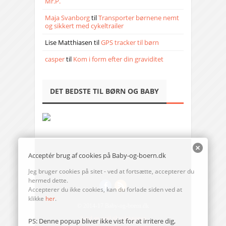
Mr.P.
Maja Svanborg
til
Transporter børnene nemt
og sikkert med cykeltrailer
Lise Matthiasen
til
GPS tracker til børn
casper
til
Kom i form efter din graviditet
DET BEDSTE TIL BØRN OG BABY
Acceptér brug af cookies på Baby-og-boern.dk
Jeg bruger cookies på sitet - ved at fortsætte, accepterer du
hermed dette.
Accepterer du ikke cookies, kan du forlade siden ved at
klikke
her
.
© 2014-17 Baby-og-boern.dk
Send en mail til redaktionen
PS: Denne popup bliver ikke vist for at irritere dig,