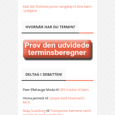
Køb det flotteste junior sengetøj til dine børn
i julegave
HVORNÅR HAR DU TERMIN?
DELTAG I DEBATTEN!
Peer Ellehauge Moda
til
GPS tracker til børn
mona janneck
til
Lampe med tissemand –
Mr.P.
Maja Svanborg
til
Transporter børnene nemt
og sikkert med cykeltrailer