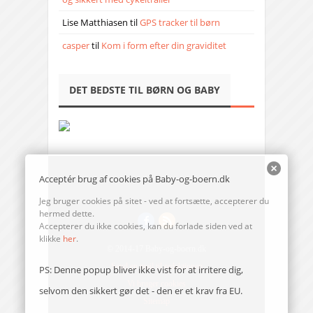
Lise Matthiasen
til
GPS tracker til børn
casper
til
Kom i form efter din graviditet
DET BEDSTE TIL BØRN OG BABY
Acceptér brug af cookies på Baby-og-boern.dk
Jeg bruger cookies på sitet - ved at fortsætte, accepterer du
hermed dette.
Accepterer du ikke cookies, kan du forlade siden ved at
klikke
her
.
© 2014-17 Baby-og-boern.dk
Send en mail til redaktionen
PS: Denne popup bliver ikke vist for at irritere dig,
Vi bruger cookies
selvom den sikkert gør det - den er et krav fra EU.
Sitemap