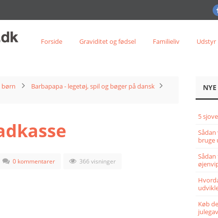
Forside
Graviditet og fødsel
Familieliv
Udstyr
l børn
Barbapapa - legetøj, spil og bøger på dansk
NYE
5 sjove
adkasse
Sådan 
bruge 
Sådan 
0 kommentarer
366 visninger
øjenvi
Hvorda
udvikle
Køb det
julega