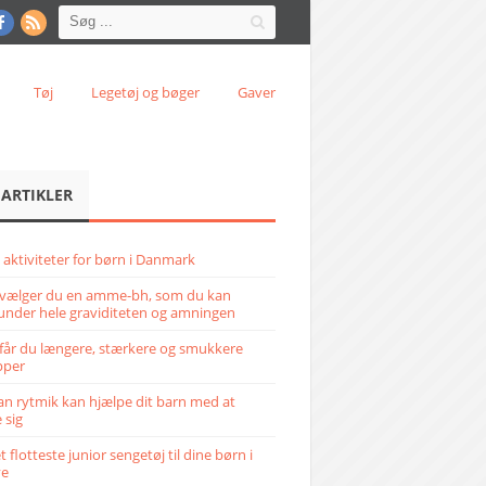
Tøj
Legetøj og bøger
Gaver
 ARTIKLER
 aktiviteter for børn i Danmark
vælger du en amme-bh, som du kan
under hele graviditeten og amningen
får du længere, stærkere og smukkere
pper
n rytmik kan hjælpe dit barn med at
 sig
 flotteste junior sengetøj til dine børn i
ve