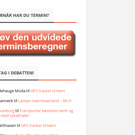
RNÅR HAR DU TERMIN?
TAG I DEBATTEN!
llehauge Moda
til
GPS tracker til børn
janneck
til
Lampe med tissemand – Mr.P.
vanborg
til
Transporter børnene nemt og
 med cykeltrailer
atthiasen
til
GPS tracker til børn