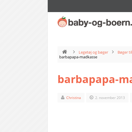
Legetøj og bøger
Bøger ti
barbapapa-madkasse
barbapapa-m
Christina
2. november 2013