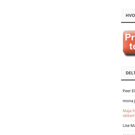
HVO
DEL
Peer E
mona 
Maja S
sikkert
Lise M