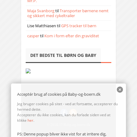
Mr.P.
Maja Svanborg
til
Transporter børnene nemt
og sikkert med cykeltrailer
Lise Matthiasen
til
GPS tracker til børn
casper
til
Kom i form efter din graviditet
DET BEDSTE TIL BØRN OG BABY
Acceptér brug af cookies på Baby-og-boern.dk
Jeg bruger cookies på sitet - ved at fortsætte, accepterer du
hermed dette.
Accepterer du ikke cookies, kan du forlade siden ved at
klikke
her
.
© 2014-17 Baby-og-boern.dk
Send en mail til redaktionen
PS: Denne popup bliver ikke vist for at irritere dig,