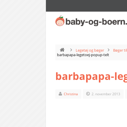
Legetøj og bøger
Bøger ti
barbapapa-legetoej-popup-telt
barbapapa-leg
Christina
2. november 2013