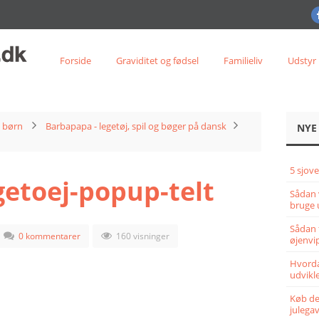
Forside
Graviditet og fødsel
Familieliv
Udstyr
l børn
Barbapapa - legetøj, spil og bøger på dansk
NYE
5 sjove
etoej-popup-telt
Sådan 
bruge 
Sådan 
0 kommentarer
160 visninger
øjenvi
Hvorda
udvikle
Køb det
julega