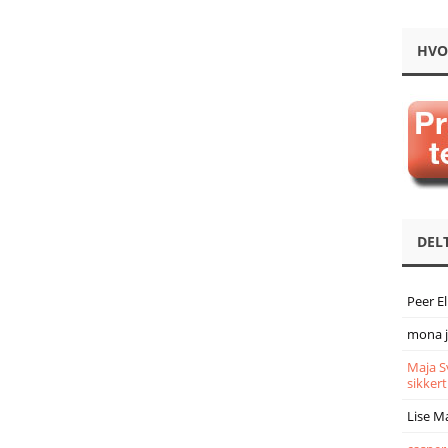
HVO
DEL
Peer E
mona 
Maja S
sikkert
Lise M