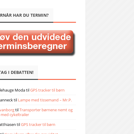
RNÅR HAR DU TERMIN?
TAG I DEBATTEN!
llehauge Moda
til
GPS tracker til børn
janneck
til
Lampe med tissemand – Mr.P.
vanborg
til
Transporter børnene nemt og
 med cykeltrailer
atthiasen
til
GPS tracker til børn