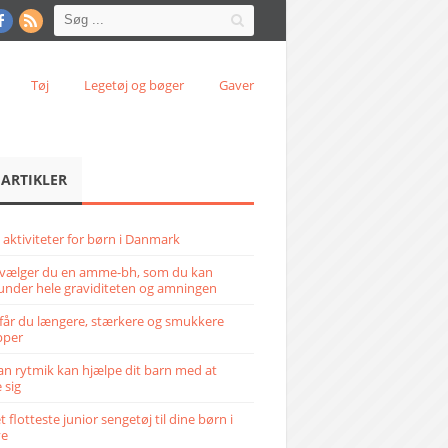
Tøj
Legetøj og bøger
Gaver
 ARTIKLER
 aktiviteter for børn i Danmark
vælger du en amme-bh, som du kan
under hele graviditeten og amningen
får du længere, stærkere og smukkere
pper
n rytmik kan hjælpe dit barn med at
 sig
 flotteste junior sengetøj til dine børn i
ve