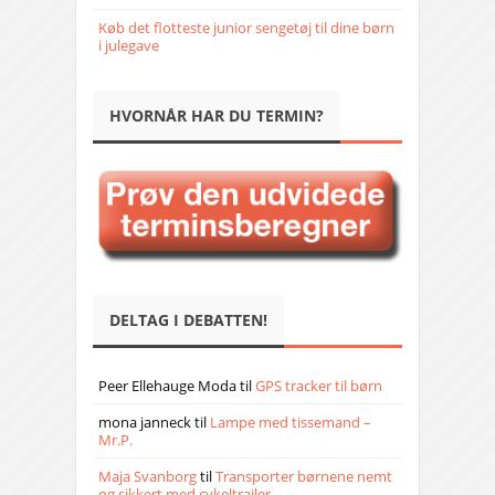
Køb det flotteste junior sengetøj til dine børn
i julegave
HVORNÅR HAR DU TERMIN?
DELTAG I DEBATTEN!
Peer Ellehauge Moda
til
GPS tracker til børn
mona janneck
til
Lampe med tissemand –
Mr.P.
Maja Svanborg
til
Transporter børnene nemt
og sikkert med cykeltrailer