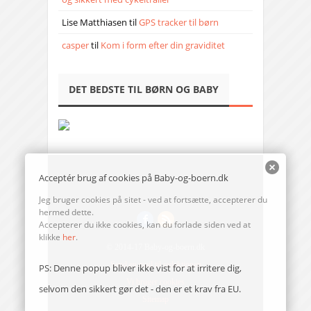
Lise Matthiasen
til
GPS tracker til børn
casper
til
Kom i form efter din graviditet
DET BEDSTE TIL BØRN OG BABY
Acceptér brug af cookies på Baby-og-boern.dk
Jeg bruger cookies på sitet - ved at fortsætte, accepterer du
hermed dette.
Accepterer du ikke cookies, kan du forlade siden ved at
klikke
her
.
© 2014-17 Baby-og-boern.dk
Send en mail til redaktionen
PS: Denne popup bliver ikke vist for at irritere dig,
Vi bruger cookies
selvom den sikkert gør det - den er et krav fra EU.
Sitemap