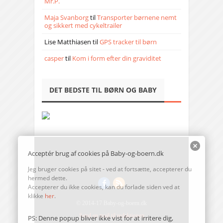
Mr.P.
Maja Svanborg
til
Transporter børnene nemt
og sikkert med cykeltrailer
Lise Matthiasen
til
GPS tracker til børn
casper
til
Kom i form efter din graviditet
DET BEDSTE TIL BØRN OG BABY
Acceptér brug af cookies på Baby-og-boern.dk
Jeg bruger cookies på sitet - ved at fortsætte, accepterer du
hermed dette.
Accepterer du ikke cookies, kan du forlade siden ved at
klikke
her
.
© 2014-17 Baby-og-boern.dk
Send en mail til redaktionen
PS: Denne popup bliver ikke vist for at irritere dig,