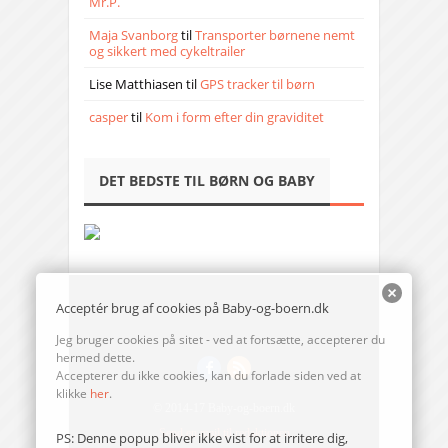
Mr.P.
Maja Svanborg
til
Transporter børnene nemt
og sikkert med cykeltrailer
Lise Matthiasen
til
GPS tracker til børn
casper
til
Kom i form efter din graviditet
DET BEDSTE TIL BØRN OG BABY
Acceptér brug af cookies på Baby-og-boern.dk
Jeg bruger cookies på sitet - ved at fortsætte, accepterer du
hermed dette.
Accepterer du ikke cookies, kan du forlade siden ved at
klikke
her
.
© 2014-17 Baby-og-boern.dk
Send en mail til redaktionen
PS: Denne popup bliver ikke vist for at irritere dig,