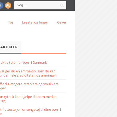
Tøj
Legetøj og bøger
Gaver
 ARTIKLER
 aktiviteter for børn i Danmark
vælger du en amme-bh, som du kan
under hele graviditeten og amningen
får du længere, stærkere og smukkere
pper
n rytmik kan hjælpe dit barn med at
 sig
 flotteste junior sengetøj til dine børn i
ve