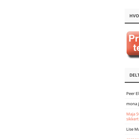
HVO
DEL
Peer E
mona 
Maja S
sikkert
Lise M