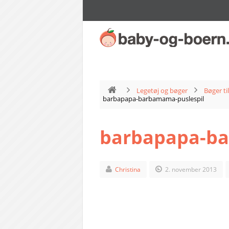
Legetøj og bøger
Bøger ti
barbapapa-barbamama-puslespil
barbapapa-ba
Christina
2. november 2013