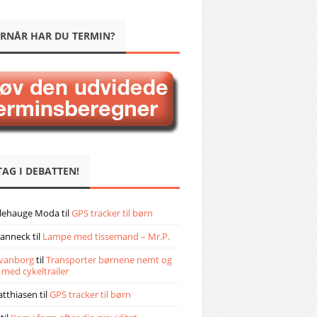
RNÅR HAR DU TERMIN?
TAG I DEBATTEN!
llehauge Moda
til
GPS tracker til børn
janneck
til
Lampe med tissemand – Mr.P.
vanborg
til
Transporter børnene nemt og
 med cykeltrailer
atthiasen
til
GPS tracker til børn