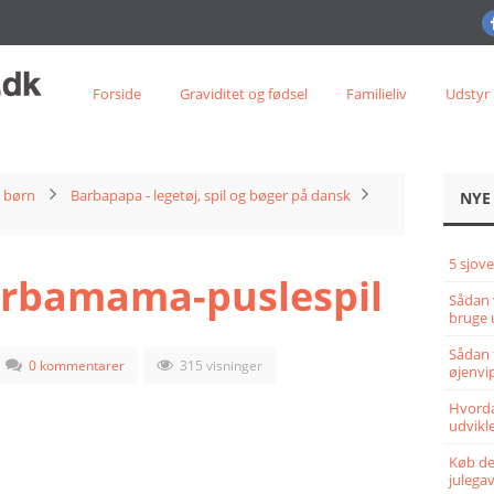
Forside
Graviditet og fødsel
Familieliv
Udstyr
l børn
Barbapapa - legetøj, spil og bøger på dansk
NYE
5 sjove
rbamama-puslespil
Sådan 
bruge 
Sådan 
0 kommentarer
315 visninger
øjenvi
Hvorda
udvikle
Køb det
julega