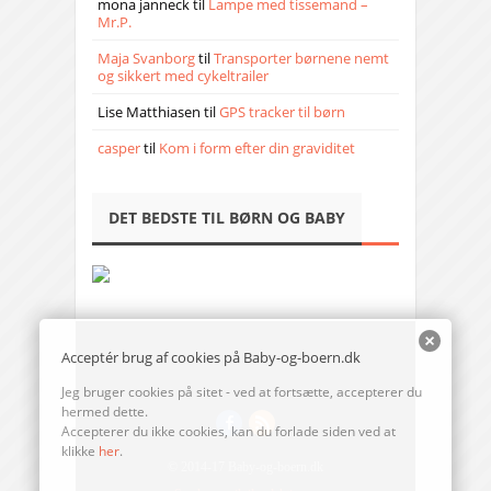
mona janneck
til
Lampe med tissemand –
Mr.P.
Maja Svanborg
til
Transporter børnene nemt
og sikkert med cykeltrailer
Lise Matthiasen
til
GPS tracker til børn
casper
til
Kom i form efter din graviditet
DET BEDSTE TIL BØRN OG BABY
Acceptér brug af cookies på Baby-og-boern.dk
Jeg bruger cookies på sitet - ved at fortsætte, accepterer du
hermed dette.
Accepterer du ikke cookies, kan du forlade siden ved at
klikke
her
.
© 2014-17 Baby-og-boern.dk