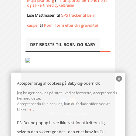
Maja Svanborg
til
Transporter børnene nemt
og sikkert med cykeltrailer
Lise Matthiasen
til
GPS tracker til børn
casper
til
Kom i form efter din graviditet
DET BEDSTE TIL BØRN OG BABY
Acceptér brug af cookies på Baby-og-boern.dk
Jeg bruger cookies på sitet - ved at fortsætte, accepterer du
hermed dette.
Accepterer du ikke cookies, kan du forlade siden ved at
klikke
her
.
© 2014-17 Baby-og-boern.dk
Send en mail til redaktionen
PS: Denne popup bliver ikke vist for at irritere dig,
Vi bruger cookies
selvom den sikkert gør det - den er et krav fra EU.