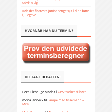
udvikle sig
Køb det flotteste junior sengetøj til dine børn
i julegave
HVORNÅR HAR DU TERMIN?
DELTAG I DEBATTEN!
Peer Ellehauge Moda
til
GPS tracker til børn
mona janneck
til
Lampe med tissemand –
Mr.P.