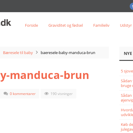
Forside
Graviditet og fødsel
Familieliv
Udstyr
Bæresele til baby
baeresele-baby-manduca-brun
NYE
by-manduca-brun
5 sjove
Sådan 
bruge 
0 kommentarer
190 visninger
Sådan 
øjenvi
Hvorda
udvikle
Køb det
julega