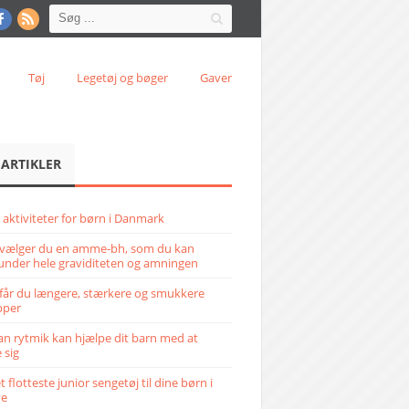
Tøj
Legetøj og bøger
Gaver
 ARTIKLER
 aktiviteter for børn i Danmark
vælger du en amme-bh, som du kan
under hele graviditeten og amningen
får du længere, stærkere og smukkere
pper
n rytmik kan hjælpe dit barn med at
 sig
 flotteste junior sengetøj til dine børn i
ve