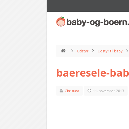
Udstyr
Udstyr til baby
baeresele-ba
Christina
11. november 2013