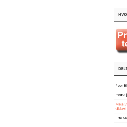
HVO
DEL
Peer E
mona 
Maja S
sikkert
Lise M