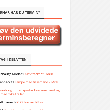
RNÅR HAR DU TERMIN?
TAG I DEBATTEN!
llehauge Moda
til
GPS tracker til børn
janneck
til
Lampe med tissemand – Mr.P.
vanborg
til
Transporter børnene nemt og
 med cykeltrailer
atthiasen
til
GPS tracker til børn