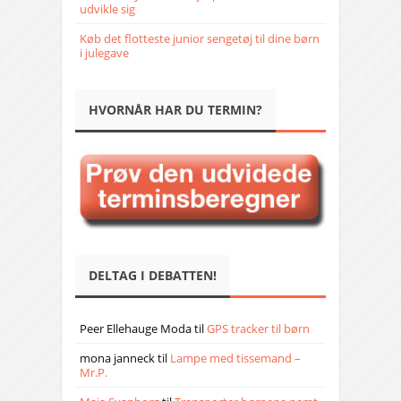
udvikle sig
Køb det flotteste junior sengetøj til dine børn
i julegave
HVORNÅR HAR DU TERMIN?
DELTAG I DEBATTEN!
Peer Ellehauge Moda
til
GPS tracker til børn
mona janneck
til
Lampe med tissemand –
Mr.P.