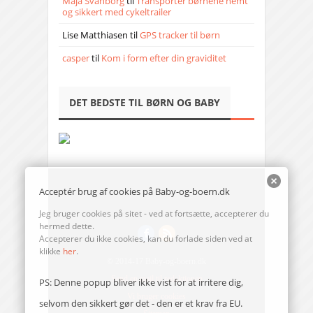
Maja Svanborg
til
Transporter børnene nemt
og sikkert med cykeltrailer
Lise Matthiasen
til
GPS tracker til børn
casper
til
Kom i form efter din graviditet
DET BEDSTE TIL BØRN OG BABY
Acceptér brug af cookies på Baby-og-boern.dk
Jeg bruger cookies på sitet - ved at fortsætte, accepterer du
hermed dette.
Accepterer du ikke cookies, kan du forlade siden ved at
klikke
her
.
© 2014-17 Baby-og-boern.dk
Send en mail til redaktionen
PS: Denne popup bliver ikke vist for at irritere dig,
Vi bruger cookies
selvom den sikkert gør det - den er et krav fra EU.