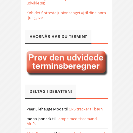
udvikle sig
Køb det flotteste junior sengetøj til dine børn
i julegave
HVORNÅR HAR DU TERMIN?
DELTAG I DEBATTEN!
Peer Ellehauge Moda
til
GPS tracker til børn
mona janneck
til
Lampe med tissemand –
Mr.P.