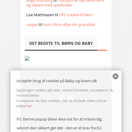
Maja Svanborg
til
Transporter børnene nemt
og sikkert med cykeltrailer
Lise Matthiasen
til
GPS tracker til børn
casper
til
Kom i form efter din graviditet
DET BEDSTE TIL BØRN OG BABY
Acceptér brug af cookies på Baby-og-boern.dk
Jeg bruger cookies på sitet - ved at fortsætte, accepterer du
hermed dette.
Accepterer du ikke cookies, kan du forlade siden ved at
klikke
her
.
© 2014-17 Baby-og-boern.dk
Send en mail til redaktionen
PS: Denne popup bliver ikke vist for at irritere dig,
Vi bruger cookies
selvom den sikkert gør det - den er et krav fra EU.