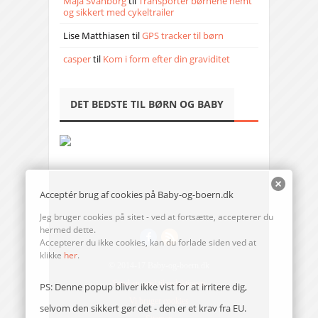
Maja Svanborg
til
Transporter børnene nemt
og sikkert med cykeltrailer
Lise Matthiasen
til
GPS tracker til børn
casper
til
Kom i form efter din graviditet
DET BEDSTE TIL BØRN OG BABY
Acceptér brug af cookies på Baby-og-boern.dk
Jeg bruger cookies på sitet - ved at fortsætte, accepterer du
hermed dette.
Accepterer du ikke cookies, kan du forlade siden ved at
klikke
her
.
© 2014-17 Baby-og-boern.dk
Send en mail til redaktionen
PS: Denne popup bliver ikke vist for at irritere dig,
Vi bruger cookies
selvom den sikkert gør det - den er et krav fra EU.