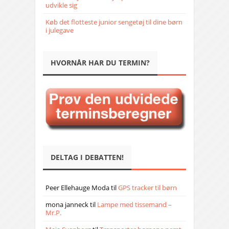
udvikle sig
Køb det flotteste junior sengetøj til dine børn
i julegave
HVORNÅR HAR DU TERMIN?
DELTAG I DEBATTEN!
Peer Ellehauge Moda
til
GPS tracker til børn
mona janneck
til
Lampe med tissemand –
Mr.P.