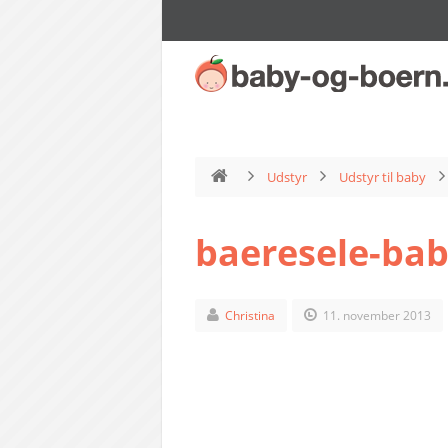
Udstyr
Udstyr til baby
baeresele-bab
Christina
11. november 2013