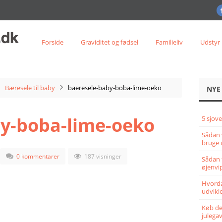
Forside
Graviditet og fødsel
Familieliv
Udstyr
Bæresele til baby
baeresele-baby-boba-lime-oeko
NYE
y-boba-lime-oeko
5 sjove
Sådan 
bruge 
0 kommentarer
187 visninger
Sådan 
øjenvi
Hvorda
udvikle
Køb det
julega