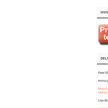
HVO
DEL
Peer E
mona 
Maja S
sikkert
Lise M