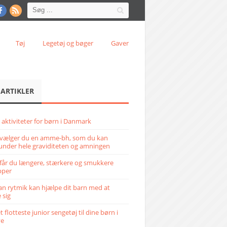
Tøj
Legetøj og bøger
Gaver
 ARTIKLER
 aktiviteter for børn i Danmark
vælger du en amme-bh, som du kan
under hele graviditeten og amningen
får du længere, stærkere og smukkere
pper
n rytmik kan hjælpe dit barn med at
 sig
 flotteste junior sengetøj til dine børn i
ve