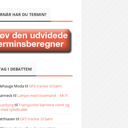
RNÅR HAR DU TERMIN?
TAG I DEBATTEN!
llehauge Moda
til
GPS tracker til børn
janneck
til
Lampe med tissemand – Mr.P.
vanborg
til
Transporter børnene nemt og
 med cykeltrailer
atthiasen
til
GPS tracker til børn