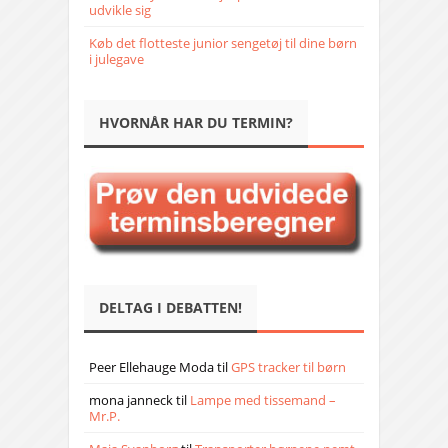
udvikle sig
Køb det flotteste junior sengetøj til dine børn
i julegave
HVORNÅR HAR DU TERMIN?
DELTAG I DEBATTEN!
Peer Ellehauge Moda
til
GPS tracker til børn
mona janneck
til
Lampe med tissemand –
Mr.P.