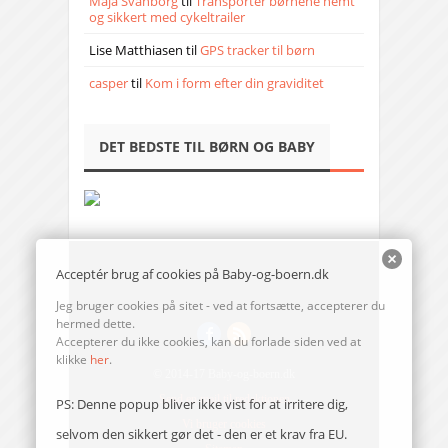
Maja Svanborg
til
Transporter børnene nemt
og sikkert med cykeltrailer
Lise Matthiasen
til
GPS tracker til børn
casper
til
Kom i form efter din graviditet
DET BEDSTE TIL BØRN OG BABY
Acceptér brug af cookies på Baby-og-boern.dk
Jeg bruger cookies på sitet - ved at fortsætte, accepterer du
hermed dette.
Accepterer du ikke cookies, kan du forlade siden ved at
klikke
her
.
© 2014-17 Baby-og-boern.dk
Send en mail til redaktionen
PS: Denne popup bliver ikke vist for at irritere dig,
Vi bruger cookies
selvom den sikkert gør det - den er et krav fra EU.