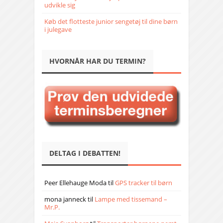
udvikle sig
Køb det flotteste junior sengetøj til dine børn
i julegave
HVORNÅR HAR DU TERMIN?
DELTAG I DEBATTEN!
Peer Ellehauge Moda
til
GPS tracker til børn
mona janneck
til
Lampe med tissemand –
Mr.P.