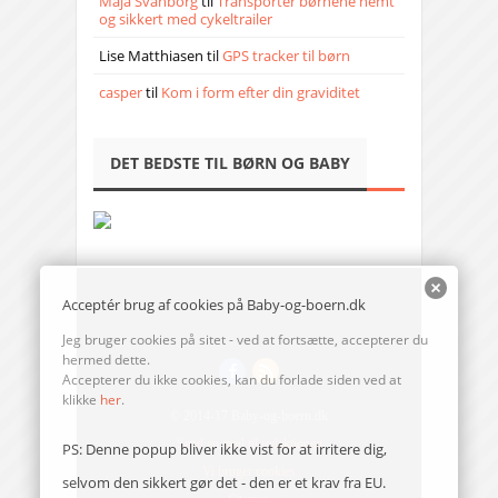
Maja Svanborg
til
Transporter børnene nemt
og sikkert med cykeltrailer
Lise Matthiasen
til
GPS tracker til børn
casper
til
Kom i form efter din graviditet
DET BEDSTE TIL BØRN OG BABY
Acceptér brug af cookies på Baby-og-boern.dk
Jeg bruger cookies på sitet - ved at fortsætte, accepterer du
hermed dette.
Accepterer du ikke cookies, kan du forlade siden ved at
klikke
her
.
© 2014-17 Baby-og-boern.dk
Send en mail til redaktionen
PS: Denne popup bliver ikke vist for at irritere dig,
Vi bruger cookies
selvom den sikkert gør det - den er et krav fra EU.