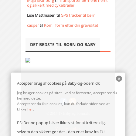
Maja Svanborg
til
Transporter børnene nemt
og sikkert med cykeltrailer
Lise Matthiasen
til
GPS tracker til børn
casper
til
Kom i form efter din graviditet
DET BEDSTE TIL BØRN OG BABY
Acceptér brug af cookies på Baby-og-boern.dk
Jeg bruger cookies på sitet - ved at fortsætte, accepterer du
hermed dette.
Accepterer du ikke cookies, kan du forlade siden ved at
klikke
her
.
© 2014-17 Baby-og-boern.dk
Send en mail til redaktionen
PS: Denne popup bliver ikke vist for at irritere dig,
Vi bruger cookies
selvom den sikkert gør det - den er et krav fra EU.