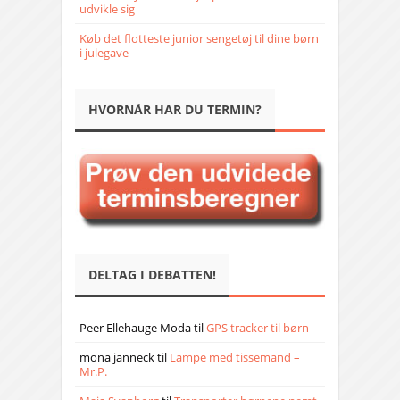
udvikle sig
Køb det flotteste junior sengetøj til dine børn
i julegave
HVORNÅR HAR DU TERMIN?
DELTAG I DEBATTEN!
Peer Ellehauge Moda
til
GPS tracker til børn
mona janneck
til
Lampe med tissemand –
Mr.P.