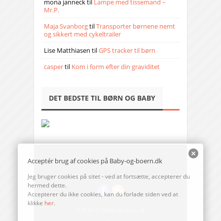
mona janneck
til
Lampe med tissemand –
Mr.P.
Maja Svanborg
til
Transporter børnene nemt
og sikkert med cykeltrailer
Lise Matthiasen
til
GPS tracker til børn
casper
til
Kom i form efter din graviditet
DET BEDSTE TIL BØRN OG BABY
Acceptér brug af cookies på Baby-og-boern.dk
Jeg bruger cookies på sitet - ved at fortsætte, accepterer du
hermed dette.
Accepterer du ikke cookies, kan du forlade siden ved at
klikke
her
.
© 2014-17 Baby-og-boern.dk