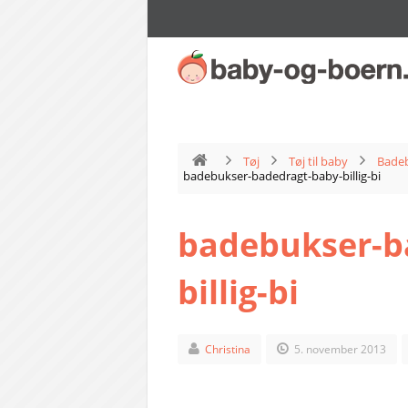
Tøj
Tøj til baby
Badeb
badebukser-badedragt-baby-billig-bi
badebukser-b
billig-bi
Christina
5. november 2013