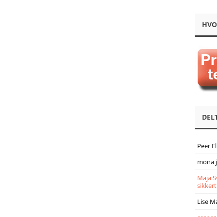
HVO
DEL
Peer E
mona 
Maja S
sikkert
Lise M