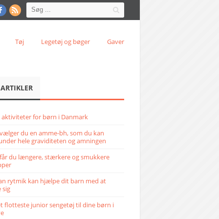
Tøj
Legetøj og bøger
Gaver
 ARTIKLER
 aktiviteter for børn i Danmark
vælger du en amme-bh, som du kan
under hele graviditeten og amningen
får du længere, stærkere og smukkere
pper
n rytmik kan hjælpe dit barn med at
 sig
 flotteste junior sengetøj til dine børn i
ve