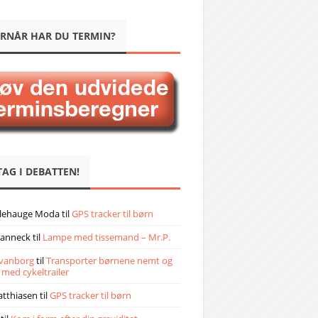
RNÅR HAR DU TERMIN?
TAG I DEBATTEN!
llehauge Moda
til
GPS tracker til børn
janneck
til
Lampe med tissemand – Mr.P.
vanborg
til
Transporter børnene nemt og
 med cykeltrailer
atthiasen
til
GPS tracker til børn