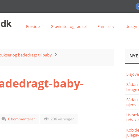
Forside
Graviditet og fødsel
Familieliv
Udstyr
ukser og badedragt til baby
NYE
5 sjove
adedragt-baby-
Sådan 
bruge 
Sådan 
øjenvi
Hvorda
0 kommentarer
206 visninger
udvikle
Køb det
julega