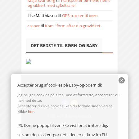
Maja Svanborg
til
Transporter børnene nemt
og sikkert med cykeltrailer
Lise Matthiasen
til
GPS tracker til børn
casper
til
Kom i form efter din graviditet
DET BEDSTE TIL BØRN OG BABY
Acceptér brug af cookies på Baby-og-boern.dk
Jeg bruger cookies på sitet - ved at fortsætte, accepterer du
hermed dette.
Accepterer du ikke cookies, kan du forlade siden ved at
klikke
her
.
© 2014-17 Baby-og-boern.dk
Send en mail til redaktionen
PS: Denne popup bliver ikke vist for at irritere dig,
Vi bruger cookies
selvom den sikkert gør det - den er et krav fra EU.