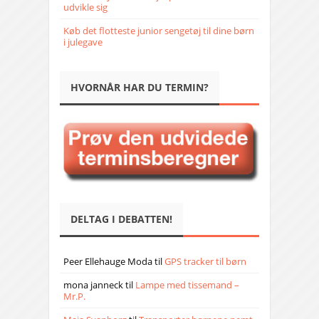
udvikle sig
Køb det flotteste junior sengetøj til dine børn
i julegave
HVORNÅR HAR DU TERMIN?
DELTAG I DEBATTEN!
Peer Ellehauge Moda
til
GPS tracker til børn
mona janneck
til
Lampe med tissemand –
Mr.P.