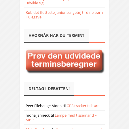
udvikle sig
Køb det flotteste junior sengetøj til dine børn
i julegave
HVORNÅR HAR DU TERMIN?
DELTAG I DEBATTEN!
Peer Ellehauge Moda
til
GPS tracker til børn
mona janneck
til
Lampe med tissemand –
Mr.P.