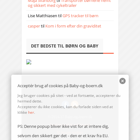
Maja Svanborg
til
Transporter børnene nemt
og sikkert med cykeltrailer
Lise Matthiasen
til
GPS tracker til børn
casper
til
Kom i form efter din graviditet
DET BEDSTE TIL BØRN OG BABY
Acceptér brug af cookies på Baby-og-boern.dk
Jeg bruger cookies på sitet - ved at fortsætte, accepterer du
hermed dette.
Accepterer du ikke cookies, kan du forlade siden ved at
klikke
her
.
© 2014-17 Baby-og-boern.dk
Send en mail til redaktionen
PS: Denne popup bliver ikke vist for at irritere dig,
Vi bruger cookies
selvom den sikkert gør det - den er et krav fra EU.