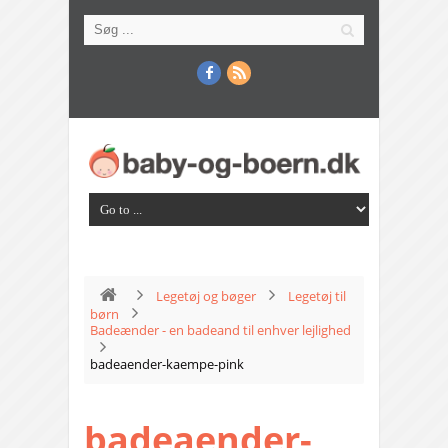
Legetøj og bøger
Legetøj til
børn
Badeænder - en badeand til enhver lejlighed
badeaender-kaempe-pink
badeaender-