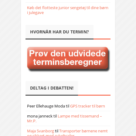
Køb det flotteste junior sengetøj til dine børn
i julegave
HVORNÅR HAR DU TERMIN?
DELTAG I DEBATTEN!
Peer Ellehauge Moda
til
GPS tracker til børn
mona janneck
til
Lampe med tissemand –
Mr.P.
Maja Svanborg
til
Transporter børnene nemt
og sikkert med cykeltrailer