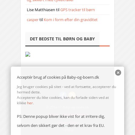
Lise Matthiasen
til
GPS tracker til børn
casper
til
Kom i form efter din graviditet
DET BEDSTE TIL BØRN OG BABY
Acceptér brug af cookies på Baby-og-boern.dk
Jeg bruger cookies på sitet - ved at fortsætte, accepterer du
hermed dette.
Accepterer du ikke cookies, kan du forlade siden ved at
klikke
her
.
© 2014-17 Baby-og-boern.dk
Send en mail til redaktionen
PS: Denne popup bliver ikke vist for at irritere dig,
Vi bruger cookies
selvom den sikkert gør det - den er et krav fra EU.
Sitemap