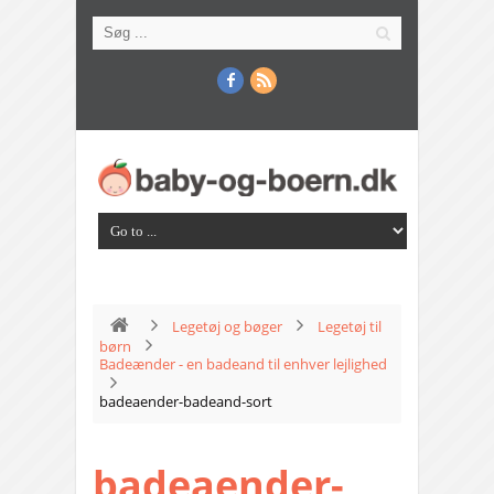
Legetøj og bøger
Legetøj til
børn
Badeænder - en badeand til enhver lejlighed
badeaender-badeand-sort
badeaender-