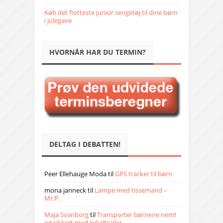
Køb det flotteste junior sengetøj til dine børn
i julegave
HVORNÅR HAR DU TERMIN?
DELTAG I DEBATTEN!
Peer Ellehauge Moda
til
GPS tracker til børn
mona janneck
til
Lampe med tissemand –
Mr.P.
Maja Svanborg
til
Transporter børnene nemt
og sikkert med cykeltrailer