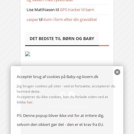
Lise Matthiasen
til
GPS tracker til børn
casper
til
Kom i form efter din graviditet
DET BEDSTE TIL BØRN OG BABY
Acceptér brug af cookies på Baby-og-boern.dk
Jeg bruger cookies på sitet - ved at fortsætte, accepterer du
hermed dette.
Accepterer du ikke cookies, kan du forlade siden ved at
klikke
her
.
© 2014-17 Baby-og-boern.dk
Send en mail til redaktionen
PS: Denne popup bliver ikke vist for at irritere dig,
Vi bruger cookies
selvom den sikkert gør det - den er et krav fra EU.
Sitemap