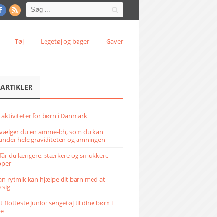
Tøj
Legetøj og bøger
Gaver
 ARTIKLER
 aktiviteter for børn i Danmark
vælger du en amme-bh, som du kan
under hele graviditeten og amningen
får du længere, stærkere og smukkere
pper
n rytmik kan hjælpe dit barn med at
 sig
 flotteste junior sengetøj til dine børn i
ve