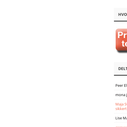
HVO
DEL
Peer E
mona 
Maja S
sikkert
Lise M