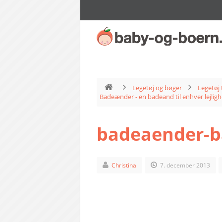
Legetøj og bøger
Legetøj 
Badeænder - en badeand til enhver lejlig
badeaender-b
Christina
7. december 2013