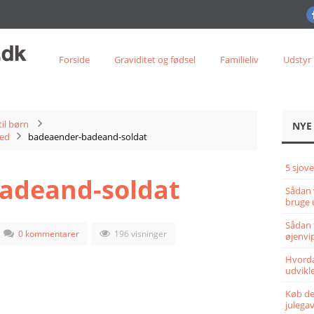
Forside
Graviditet og fødsel
Familieliv
Udstyr
til børn
NYE
hed
badeaender-badeand-soldat
5 sjove
adeand-soldat
Sådan 
bruge 
Sådan 
0 kommentarer
196 visninger
øjenvi
Hvorda
udvikle
Køb det
julega