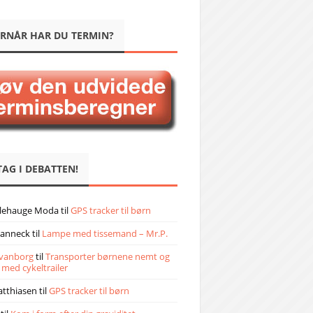
RNÅR HAR DU TERMIN?
TAG I DEBATTEN!
llehauge Moda
til
GPS tracker til børn
janneck
til
Lampe med tissemand – Mr.P.
vanborg
til
Transporter børnene nemt og
 med cykeltrailer
atthiasen
til
GPS tracker til børn