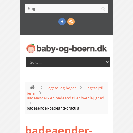
Legetøj og bøger
Legetøj til
børn
Badeænder - en badeand til enhver lejlighed
badeaender-badeand-dracula
badeaender-