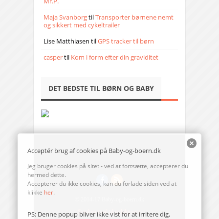
Mr.P.
Maja Svanborg
til
Transporter børnene nemt
og sikkert med cykeltrailer
Lise Matthiasen
til
GPS tracker til børn
casper
til
Kom i form efter din graviditet
DET BEDSTE TIL BØRN OG BABY
Acceptér brug af cookies på Baby-og-boern.dk
Jeg bruger cookies på sitet - ved at fortsætte, accepterer du
hermed dette.
Accepterer du ikke cookies, kan du forlade siden ved at
klikke
her
.
© 2014-17 Baby-og-boern.dk
Send en mail til redaktionen
PS: Denne popup bliver ikke vist for at irritere dig,