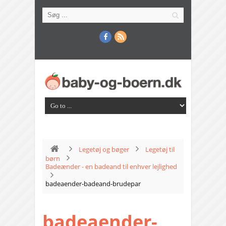
Legetøj og bøger
Legetøj til
børn
Badeænder - en badeand til enhver lejlighed
badeaender-badeand-brudepar
badeaender-