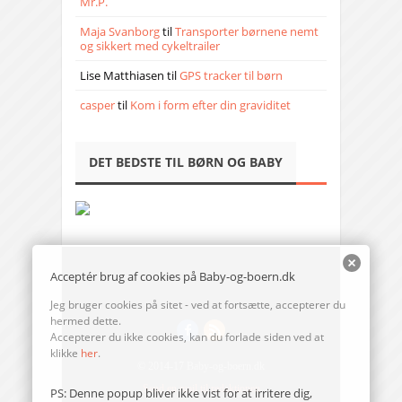
Mr.P.
Maja Svanborg
til
Transporter børnene nemt
og sikkert med cykeltrailer
Lise Matthiasen
til
GPS tracker til børn
casper
til
Kom i form efter din graviditet
DET BEDSTE TIL BØRN OG BABY
Acceptér brug af cookies på Baby-og-boern.dk
Jeg bruger cookies på sitet - ved at fortsætte, accepterer du
hermed dette.
Accepterer du ikke cookies, kan du forlade siden ved at
klikke
her
.
© 2014-17 Baby-og-boern.dk
Send en mail til redaktionen
PS: Denne popup bliver ikke vist for at irritere dig,