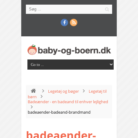
Legetøj og bøger
Legetøj til
børn
Badeænder - en badeand til enhver lejlighed
badeaender-badeand-brandmand
badeaender-