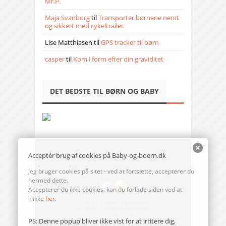
Mr.P.
Maja Svanborg
til
Transporter børnene nemt
og sikkert med cykeltrailer
Lise Matthiasen
til
GPS tracker til børn
casper
til
Kom i form efter din graviditet
DET BEDSTE TIL BØRN OG BABY
Acceptér brug af cookies på Baby-og-boern.dk
Jeg bruger cookies på sitet - ved at fortsætte, accepterer du
hermed dette.
Accepterer du ikke cookies, kan du forlade siden ved at
klikke
her
.
© 2014-17 Baby-og-boern.dk
Send en mail til redaktionen
PS: Denne popup bliver ikke vist for at irritere dig,