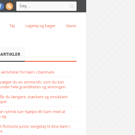
Tøj
Legetøj og bøger
Gaver
 ARTIKLER
 aktiviteter for børn i Danmark
vælger du en amme-bh, som du kan
under hele graviditeten og amningen
får du længere, stærkere og smukkere
pper
n rytmik kan hjælpe dit barn med at
 sig
 flotteste junior sengetøj til dine børn i
ve