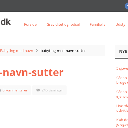
Forside
Graviditet og fødsel
Familieliv
Udstyr
Babyting med navn
babyting-med-navn-sutter
NYE
-navn-sutter
5 sjove
Sådan 
bruge 
0 kommentarer
246 visninger
Sådan 
øjenvi
Hvorda
udvikle
Køb det
julega