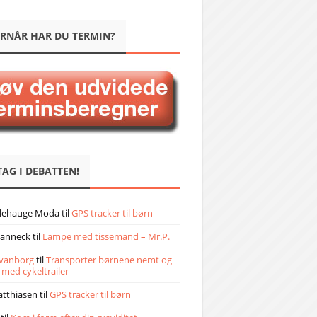
RNÅR HAR DU TERMIN?
TAG I DEBATTEN!
llehauge Moda
til
GPS tracker til børn
janneck
til
Lampe med tissemand – Mr.P.
vanborg
til
Transporter børnene nemt og
 med cykeltrailer
atthiasen
til
GPS tracker til børn