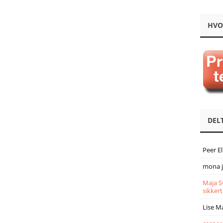
HVO
DEL
Peer E
mona 
Maja S
sikkert
Lise M