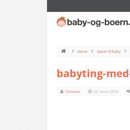
Gaver
Gaver til baby
babyting-med
Christina
26. marts 2014