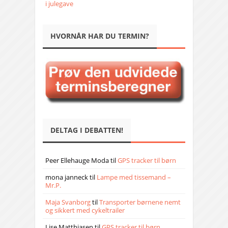
i julegave
HVORNÅR HAR DU TERMIN?
DELTAG I DEBATTEN!
Peer Ellehauge Moda
til
GPS tracker til børn
mona janneck
til
Lampe med tissemand –
Mr.P.
Maja Svanborg
til
Transporter børnene nemt
og sikkert med cykeltrailer
Lise Matthiasen
til
GPS tracker til børn