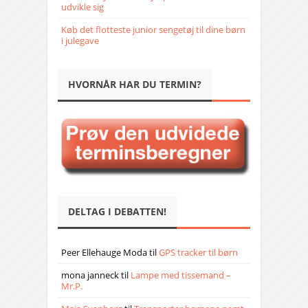
udvikle sig
Køb det flotteste junior sengetøj til dine børn
i julegave
HVORNÅR HAR DU TERMIN?
DELTAG I DEBATTEN!
Peer Ellehauge Moda
til
GPS tracker til børn
mona janneck
til
Lampe med tissemand –
Mr.P.