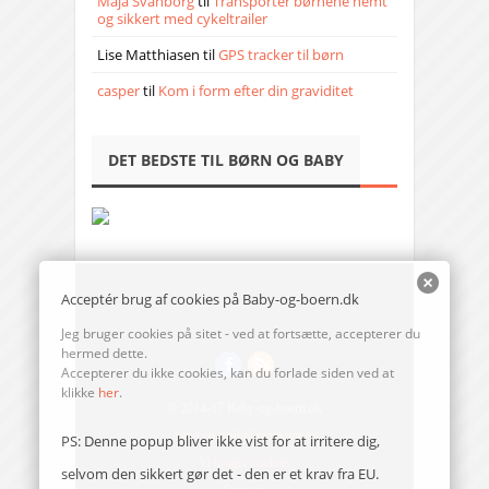
Maja Svanborg
til
Transporter børnene nemt
og sikkert med cykeltrailer
Lise Matthiasen
til
GPS tracker til børn
casper
til
Kom i form efter din graviditet
DET BEDSTE TIL BØRN OG BABY
Acceptér brug af cookies på Baby-og-boern.dk
Jeg bruger cookies på sitet - ved at fortsætte, accepterer du
hermed dette.
Accepterer du ikke cookies, kan du forlade siden ved at
klikke
her
.
© 2014-17 Baby-og-boern.dk
Send en mail til redaktionen
PS: Denne popup bliver ikke vist for at irritere dig,
Vi bruger cookies
selvom den sikkert gør det - den er et krav fra EU.