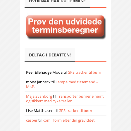
HVORNÅR HAR DU TERMIN?
DELTAG I DEBATTEN!
Peer Ellehauge Moda
til
GPS tracker til børn
mona janneck
til
Lampe med tissemand –
Mr.P.
Maja Svanborg
til
Transporter børnene nemt
og sikkert med cykeltrailer
Lise Matthiasen
til
GPS tracker til børn
casper
til
Kom i form efter din graviditet