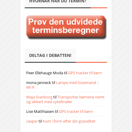
HVORNÅR HAR DU TERMIN?
DELTAG I DEBATTEN!
Peer Ellehauge Moda
til
GPS tracker til børn
mona janneck
til
Lampe med tissemand –
Mr.P.
Maja Svanborg
til
Transporter børnene nemt
og sikkert med cykeltrailer
Lise Matthiasen
til
GPS tracker til børn
casper
til
Kom i form efter din graviditet