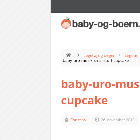
Legetøj og bøger
Legetøj 
baby-uro-musik-smallstuff-cupcake
baby-uro-musi
cupcake
Christina
26. november 2013