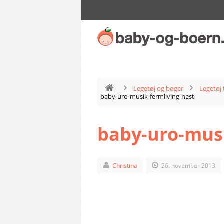
Legetøj og bøger
Legetøj 
baby-uro-musik-fermliving-hest
baby-uro-musi
Christina
26. november 2013