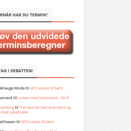
RNÅR HAR DU TERMIN?
TAG I DEBATTEN!
llehauge Moda
til
GPS tracker til børn
janneck
til
Lampe med tissemand – Mr.P.
vanborg
til
Transporter børnene nemt og
 med cykeltrailer
atthiasen
til
GPS tracker til børn