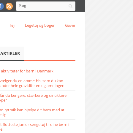
Tøj
Legetøj og bøger
Gaver
 ARTIKLER
 aktiviteter for børn i Danmark
vælger du en amme-bh, som du kan
under hele graviditeten og amningen
får du længere, stærkere og smukkere
pper
n rytmik kan hjælpe dit barn med at
 sig
 flotteste junior sengetøj til dine børn i
ve