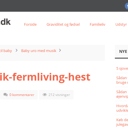
Forside
Graviditet og fødsel
Familieliv
Udstyr
til baby
Baby uro med musik
NYE
5 sjove
k-fermliving-hest
Sådan 
bruge 
Sådan 
0 kommentarer
212 visninger
øjenvi
Hvorda
udvikle
Køb det
julega