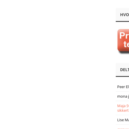
HVO
DEL
Peer E
mona 
Maja S
sikkert
Lise M