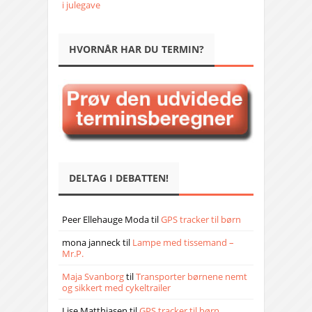
i julegave
HVORNÅR HAR DU TERMIN?
DELTAG I DEBATTEN!
Peer Ellehauge Moda
til
GPS tracker til børn
mona janneck
til
Lampe med tissemand –
Mr.P.
Maja Svanborg
til
Transporter børnene nemt
og sikkert med cykeltrailer
Lise Matthiasen
til
GPS tracker til børn