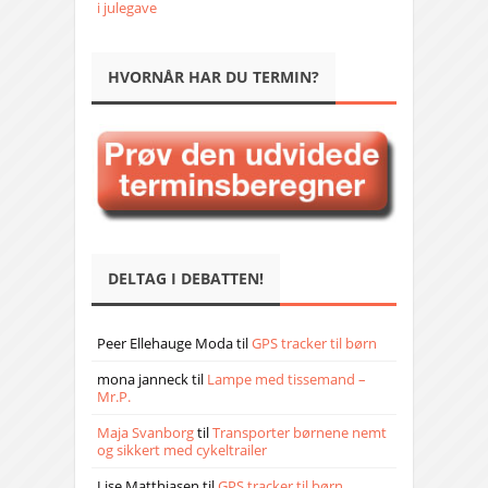
i julegave
HVORNÅR HAR DU TERMIN?
DELTAG I DEBATTEN!
Peer Ellehauge Moda
til
GPS tracker til børn
mona janneck
til
Lampe med tissemand –
Mr.P.
Maja Svanborg
til
Transporter børnene nemt
og sikkert med cykeltrailer
Lise Matthiasen
til
GPS tracker til børn