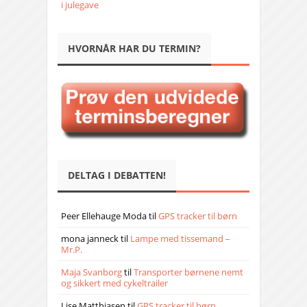
i julegave
HVORNÅR HAR DU TERMIN?
DELTAG I DEBATTEN!
Peer Ellehauge Moda
til
GPS tracker til børn
mona janneck
til
Lampe med tissemand –
Mr.P.
Maja Svanborg
til
Transporter børnene nemt
og sikkert med cykeltrailer
Lise Matthiasen
til
GPS tracker til børn