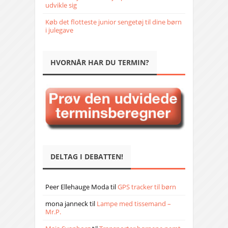
udvikle sig
Køb det flotteste junior sengetøj til dine børn
i julegave
HVORNÅR HAR DU TERMIN?
DELTAG I DEBATTEN!
Peer Ellehauge Moda
til
GPS tracker til børn
mona janneck
til
Lampe med tissemand –
Mr.P.