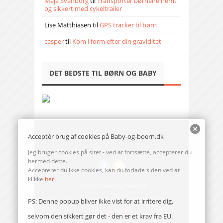
Maja Svanborg
til
Transporter børnene nemt
og sikkert med cykeltrailer
Lise Matthiasen
til
GPS tracker til børn
casper
til
Kom i form efter din graviditet
DET BEDSTE TIL BØRN OG BABY
Acceptér brug af cookies på Baby-og-boern.dk
Jeg bruger cookies på sitet - ved at fortsætte, accepterer du
hermed dette.
Accepterer du ikke cookies, kan du forlade siden ved at
klikke
her
.
© 2014-17 Baby-og-boern.dk
Send en mail til redaktionen
PS: Denne popup bliver ikke vist for at irritere dig,
Vi bruger cookies
selvom den sikkert gør det - den er et krav fra EU.