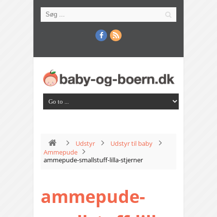
Udstyr
Udstyr til baby
Ammepude
ammepude-smallstuff-lilla-stjerner
ammepude-