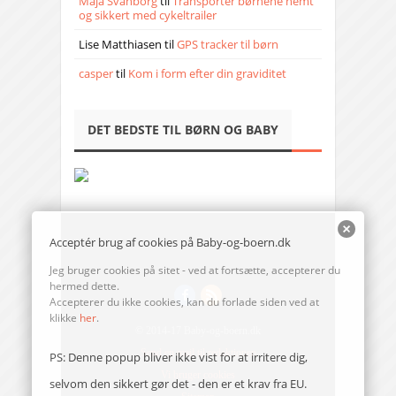
Maja Svanborg
til
Transporter børnene nemt
og sikkert med cykeltrailer
Lise Matthiasen
til
GPS tracker til børn
casper
til
Kom i form efter din graviditet
DET BEDSTE TIL BØRN OG BABY
Acceptér brug af cookies på Baby-og-boern.dk
Jeg bruger cookies på sitet - ved at fortsætte, accepterer du
hermed dette.
Accepterer du ikke cookies, kan du forlade siden ved at
klikke
her
.
© 2014-17 Baby-og-boern.dk
Send en mail til redaktionen
PS: Denne popup bliver ikke vist for at irritere dig,
Vi bruger cookies
selvom den sikkert gør det - den er et krav fra EU.