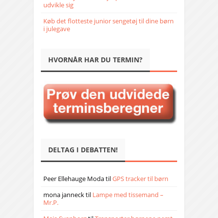
udvikle sig
Køb det flotteste junior sengetøj til dine børn
i julegave
HVORNÅR HAR DU TERMIN?
DELTAG I DEBATTEN!
Peer Ellehauge Moda
til
GPS tracker til børn
mona janneck
til
Lampe med tissemand –
Mr.P.