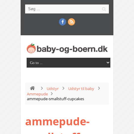
Udstyr
Udstyr til baby
Ammepude
ammepude-smallstuff-cupcakes
ammepude-