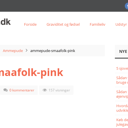
Forside
Graviditet og fødsel
Familieliv
Udstyr
Ammepude
ammepude-smaafolk-pink
NYE
aafolk-pink
5 sjove
Sådan 
bruge 
0 kommentarer
157 visninger
Sådan 
øjenvi
Hvorda
udvikle
Køb det
julega