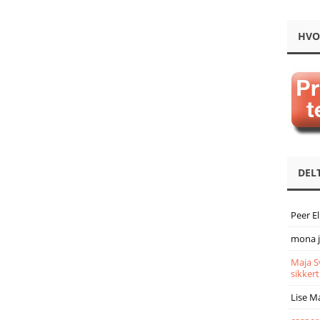
HVO
DEL
Peer E
mona 
Maja S
sikkert
Lise M