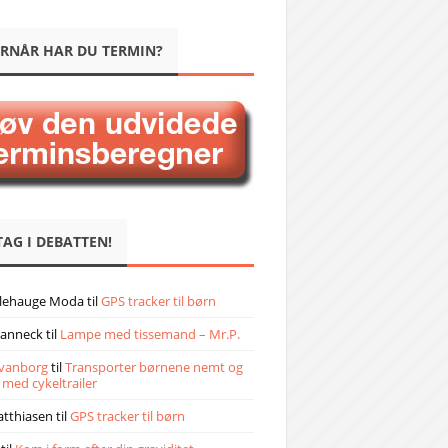
RNÅR HAR DU TERMIN?
TAG I DEBATTEN!
llehauge Moda
til
GPS tracker til børn
janneck
til
Lampe med tissemand – Mr.P.
vanborg
til
Transporter børnene nemt og
 med cykeltrailer
atthiasen
til
GPS tracker til børn