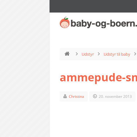
Udstyr
Udstyr til baby
ammepude-sm
Christina
20. november 2013