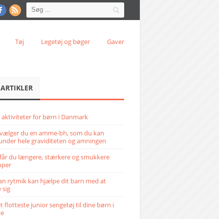
Tøj
Legetøj og bøger
Gaver
 ARTIKLER
 aktiviteter for børn i Danmark
vælger du en amme-bh, som du kan
under hele graviditeten og amningen
får du længere, stærkere og smukkere
pper
n rytmik kan hjælpe dit barn med at
 sig
 flotteste junior sengetøj til dine børn i
ve