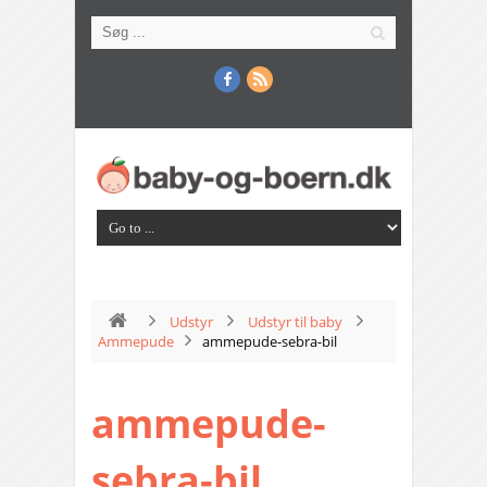
Udstyr
Udstyr til baby
Ammepude
ammepude-sebra-bil
ammepude-
sebra-bil